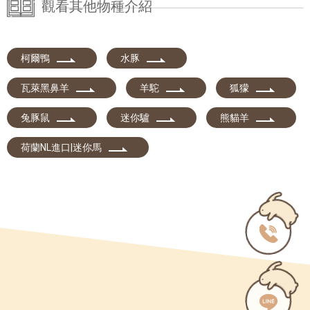
觀看其他物種介紹
柯爾鴨
水豚
瓦萊黑鼻羊
羊駝
狐獴
兔豚鼠
迷你驢
熊貓羊
荷蘭NL進口|迷你馬